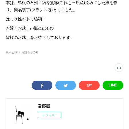
本は、島根の石州半紙を蜜蝋(これも三瓶産)染めにした紙を作
り、簡易装丁(フランス装)としました。
はっ水性があり強靭！
お近くお越しの際にはぜひ
皆様のお越しをお待ちしております。
展示会
(
31
)
お知らせ
(
54
)
吾郷屋
フォロー