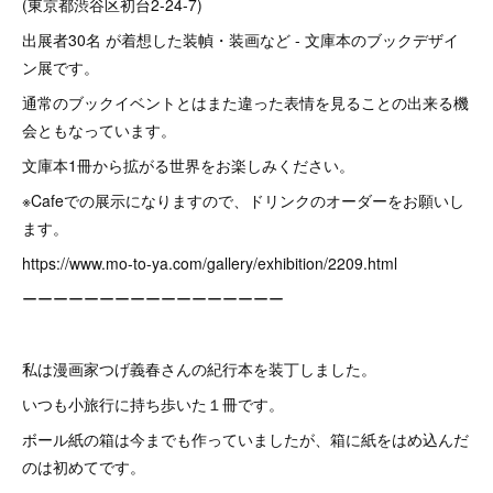
(東京都渋谷区初台2-24-7)
出展者30名 が着想した装幀・装画など - 文庫本のブックデザイ
ン展です。
通常のブックイベントとはまた違った表情を見ることの出来る機
会ともなっています。
文庫本1冊から拡がる世界をお楽しみください。
※Cafeでの展示になりますので、ドリンクのオーダーをお願いし
ます。
https://www.mo-to-ya.com/gallery/exhibition/2209.html
ーーーーーーーーーーーーーーーーー
私は漫画家つげ義春さんの紀行本を装丁しました。
いつも小旅行に持ち歩いた１冊です。
ボール紙の箱は今までも作っていましたが、箱に紙をはめ込んだ
のは初めてです。