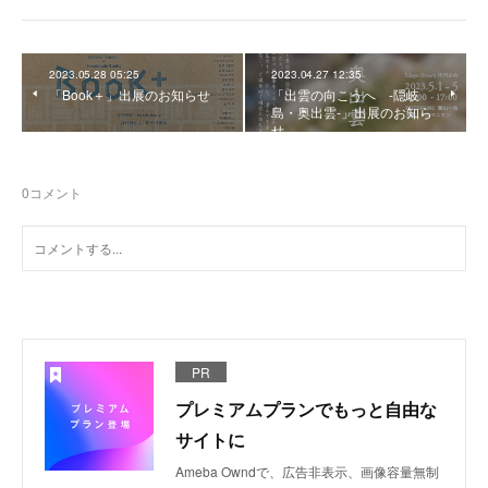
2023.05.28 05:25
2023.04.27 12:35
「Book＋」出展のお知らせ
「出雲の向こうへ -隠岐
島・奥出雲-」出展のお知ら
せ
0
コメント
PR
プレミアムプランでもっと自由な
サイトに
Ameba Owndで、広告非表示、画像容量無制