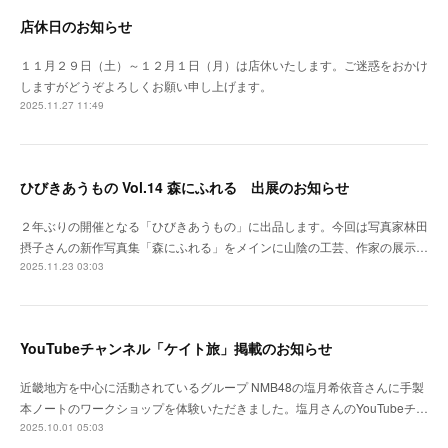
店休日のお知らせ
１１月２９日（土）～１２月１日（月）は店休いたします。ご迷惑をおかけ
しますがどうぞよろしくお願い申し上げます。
2025.11.27 11:49
ひびきあうもの Vol.14 森にふれる 出展のお知らせ
２年ぶりの開催となる「ひびきあうもの」に出品します。今回は写真家林田
摂子さんの新作写真集「森にふれる」をメインに山陰の工芸、作家の展示…
2025.11.23 03:03
YouTubeチャンネル「ケイト旅」掲載のお知らせ
近畿地方を中心に活動されているグループ NMB48の塩月希依音さんに手製
本ノートのワークショップを体験いただきました。塩月さんのYouTubeチ…
2025.10.01 05:03