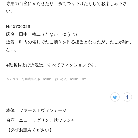
専用の台座に立たせたり、糸でつり下げたりしてお楽しみ下さ
い。
№45700038
氏名：田中 祐二（たなか ゆうじ）
近況：町内の催しでたこ焼きを作る担当となったが、たこが触れ
ない。
※氏名および近況は、すべてフィクションです。
カテゴリ
：
可動式紙人形 №001 おっさん №001～№100
本体：ファーストヴィンテージ
台座：ニューラグリン、鉄ワッシャー
【必ずお読みください】