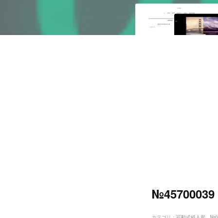
№45700
カテゴリ
：
可動式紙人形 №0