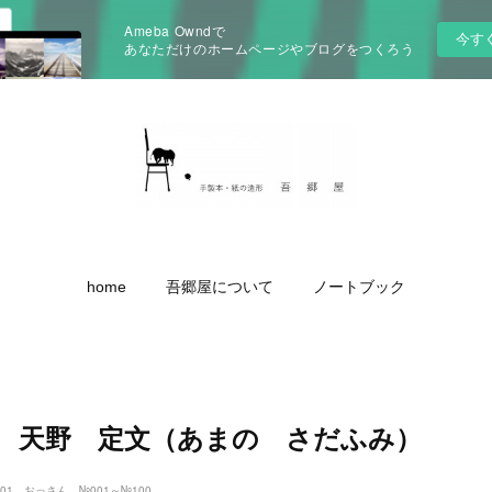
Ameba Owndで
今す
あなただけのホームページやブログをつくろう
home
吾郷屋について
ノートブック
039 天野 定文（あまの さだふみ）
01 おっさん №001～№100