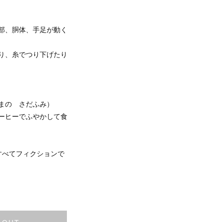
部、胴体、手足が動く
り、糸でつり下げたり
まの さだふみ）
ーヒーでふやかして食
すべてフィクションで