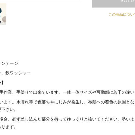
SOLD
この商品につい
ィンテージ
ン、鉄ワッシャー
さい】
て手作業、手塗りで出来ています。一体一体サイズや可動部に若干の違
ています。水濡れ等で色落ちやにじみが発生し、布類への着色の原因とな
理下さい。
く場合、必ず差し込んだ部分を持ってゆっくりと抜いてください。勢いよ
あります。