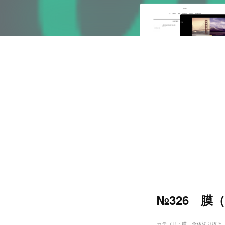
№326 膜
カテゴリ
：
膜 全体切り抜き