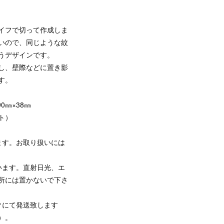
イフで切って作成しま
いので、同じような紋
うデザインです。
し、壁際などに置き影
す。
0㎜×38㎜
ト）
ます。お取り扱いには
います。直射日光、エ
所には置かないで下さ
クにて発送致します
）。