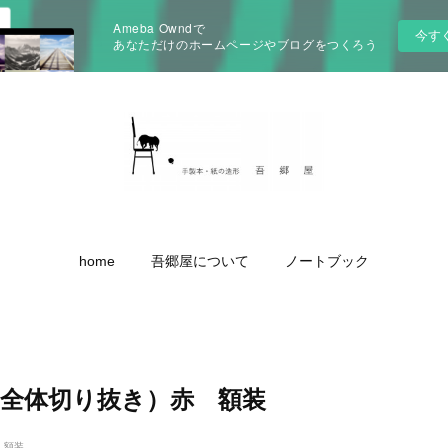
Ameba Owndで
今す
あなただけのホームページやブログをつくろう
home
吾郷屋について
ノートブック
（全体切り抜き）赤 額装
 額装