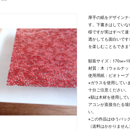
厚手の紙をデザインナ
す。下書きはしていな
様ですが実はすべて違
透かしても面白いです
を楽しむこともできま
額装サイズ：170㎜×19
材質：木（ウォルナッ
使用用紙：ビオトープ
※ガラスを使用してい
十分ご注意ください。
※額は木材を使用して
アコンが直接当たる場
い。
※この作品はゆうパッ
（送料はかかりません