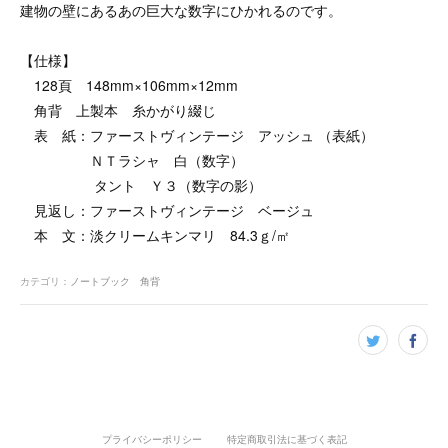
建物の壁にあるあの巨大な数字にひかれるのです。
【仕様】
128頁 148mm×106mm×12mm
角背 上製本 糸かがり綴じ
表 紙：ファーストヴィンテージ アッシュ （表紙）
ＮＴラシャ 白（数字）
タント Ｙ３（数字の影）
見返し：ファーストヴィンテージ ベージュ
本 文：淡クリームキンマリ 84.3ｇ/㎡
カテゴリ
：
ノートブック 角背
プライバシーポリシー
特定商取引法に基づく表記