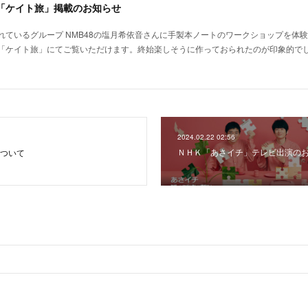
ネル「ケイト旅」掲載のお知らせ
れているグループ NMB48の塩月希依音さんに手製本ノートのワークショップを体
ンネル「ケイト旅」にてご覧いただけます。終始楽しそうに作っておられたのが印象的で
2024.02.22 02:56
ＮＨＫ「あさイチ」テレビ出演の
について