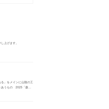
申し上げます。
れる」をメインに山陰の工
うもの 2025「森…