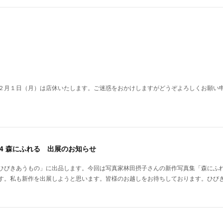
２月１日（月）は店休いたします。ご迷惑をおかけしますがどうぞよろしくお願い
.14 森にふれる 出展のお知らせ
ひびきあうもの」に出品します。今回は写真家林田摂子さんの新作写真集「森にふ
す。私も新作を出展しようと思います。皆様のお越しをお待ちしております。ひびきあ